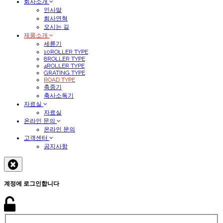
회사소개
인사말
회사연혁
오시는 길
제품소개
세륜기
10ROLLER TYPE
8ROLLER TYPE
4ROLLER TYPE
GRATING TYPE
ROAD TYPE
축중기
축사소독기
자료실
자료실
온라인 문의
온라인 문의
고객센터
공지사항
계정에 로그인합니다