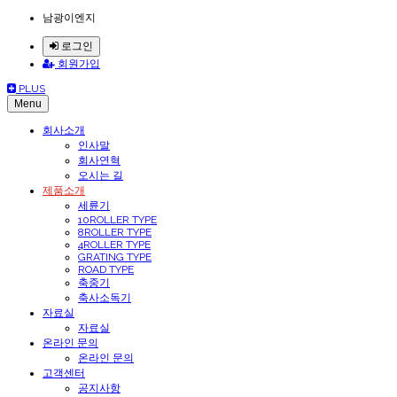
남광이엔지
로그인
회원가입
PLUS
Menu
회사소개
인사말
회사연혁
오시는 길
제품소개
세륜기
10ROLLER TYPE
8ROLLER TYPE
4ROLLER TYPE
GRATING TYPE
ROAD TYPE
축중기
축사소독기
자료실
자료실
온라인 문의
온라인 문의
고객센터
공지사항