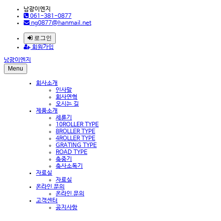
남광이엔지
061-381-0877
ng0877@hanmail.net
로그인
회원가입
남광이엔지
Menu
회사소개
인사말
회사연혁
오시는 길
제품소개
세륜기
10ROLLER TYPE
8ROLLER TYPE
4ROLLER TYPE
GRATING TYPE
ROAD TYPE
축중기
축사소독기
자료실
자료실
온라인 문의
온라인 문의
고객센터
공지사항