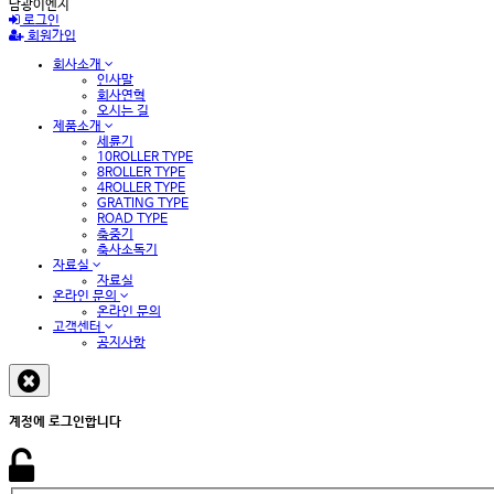
남광이엔지
로그인
회원가입
회사소개
인사말
회사연혁
오시는 길
제품소개
세륜기
10ROLLER TYPE
8ROLLER TYPE
4ROLLER TYPE
GRATING TYPE
ROAD TYPE
축중기
축사소독기
자료실
자료실
온라인 문의
온라인 문의
고객센터
공지사항
계정에 로그인합니다